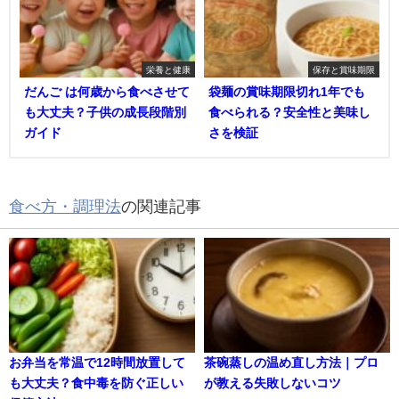
栄養と健康
保存と賞味期限
だんご は何歳から食べさせて
袋麺の賞味期限切れ1年でも
も大丈夫？子供の成長段階別
食べられる？安全性と美味し
ガイド
さを検証
食べ方・調理法
の関連記事
お弁当を常温で12時間放置して
茶碗蒸しの温め直し方法｜プロ
も大丈夫？食中毒を防ぐ正しい
が教える失敗しないコツ