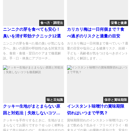
食べ方・調理法
栄養と健康
ニンニクの芽を食べても安心！
カリカリ梅は一日何個まで？食
臭いを消す即効テクニック12選
べ過ぎのリスクと適量の目安
ニンニクの芽を食べた後の臭いが気になる
カリカリ梅は一日何個まで食べていい？適
方へ。臭いの原因や即効性のある対策方法
量の目安や塩分による健康リスク、妊婦・
を、食前・食後・翌日のケアまで徹底解
子ども・高齢者が気をつけるべきポイント
説。手・口・体臭にアプローチ...
を詳しく解説します。...
味と豆知識
保存と賞味期限
クッキー生地がまとまらない原
インスタント味噌汁の賞味期限
因と対処法｜失敗しないコツを
切れはいつまで平気？
徹底解説
クッキーを手作りするときに、生地がまと
賞味期限切れのインスタント味噌汁はいつ
まらなくてお困りですか？せっかく材料を
まで飲める？生みそ・フリーズドライ・粉
揃えて作り始めたのに、生地がポロポロの
末タイプの違いや腐敗の見分け方、安全な