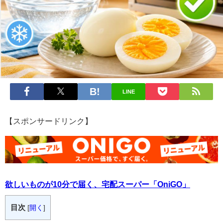
LINE
【スポンサードリンク】
欲しいものが10分で届く、宅配スーパー「OniGO」
目次
[
開く
]