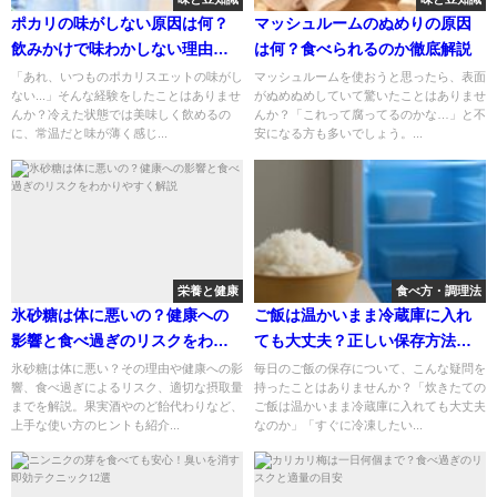
ポカリの味がしない原因は何？
マッシュルームのぬめりの原因
飲みかけで味わかしない理由を
は何？食べられるのか徹底解説
徹底解説
「あれ、いつものポカリスエットの味がし
マッシュルームを使おうと思ったら、表面
ない...」そんな経験をしたことはありませ
がぬめぬめしていて驚いたことはありませ
んか？冷えた状態では美味しく飲めるの
んか？「これって腐ってるのかな…」と不
に、常温だと味が薄く感じ...
安になる方も多いでしょう。...
栄養と健康
食べ方・調理法
氷砂糖は体に悪いの？健康への
ご飯は温かいまま冷蔵庫に入れ
影響と食べ過ぎのリスクをわか
ても大丈夫？正しい保存方法と
りやすく解説
注意点
氷砂糖は体に悪い？その理由や健康への影
毎日のご飯の保存について、こんな疑問を
響、食べ過ぎによるリスク、適切な摂取量
持ったことはありませんか？「炊きたての
までを解説。果実酒やのど飴代わりなど、
ご飯は温かいまま冷蔵庫に入れても大丈夫
上手な使い方のヒントも紹介...
なのか」「すぐに冷凍したい...