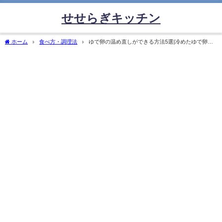
せせらぎキッチン
ホーム
食べ方・調理法
ゆで卵の温め直しができる方法5選|冷めたゆで卵を
美味しく復活させるコツ