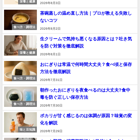
栄養と健康
2026年8月3日
茶碗蒸しの温め直し方法｜プロが教える失敗し
ないコツ
食べ方・調理法
2026年8月2日
生クリームで気持ち悪くなる原因とは？吐き気
を防ぐ対策を徹底解説
栄養と健康
2026年8月1日
おにぎりは常温で何時間大丈夫？食べ頃と保存
方法を徹底解説
食べ方・調理法
2026年7月31日
朝作ったおにぎりを夜食べるのは大丈夫?食中
毒を防ぐ正しい保存方法
食べ方・調理法
2026年7月30日
ポカリが甘く感じるのは体調が原因？味覚の変
化を解説
味と豆知識
2026年7月29日