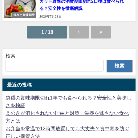
カット野菜の消費期限切れ2日後は食べられ
る？安全性を徹底解説
保存と賞味期限
2026年7月28日
1 / 18
検索
検索
最近の投稿
袋麺の賞味期限切れ1年でも食べられる？安全性と美味し
さを検証
えのきが消化されない理由と対策｜栄養を逃さない食べ
方とは
お弁当を常温で12時間放置しても大丈夫？食中毒を防ぐ
正しい保管方法