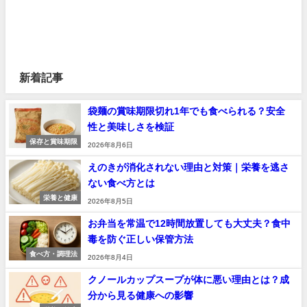
新着記事
袋麺の賞味期限切れ1年でも食べられる？安全
性と美味しさを検証
保存と賞味期限
2026年8月6日
えのきが消化されない理由と対策｜栄養を逃さ
ない食べ方とは
栄養と健康
2026年8月5日
お弁当を常温で12時間放置しても大丈夫？食中
毒を防ぐ正しい保管方法
食べ方・調理法
2026年8月4日
クノールカップスープが体に悪い理由とは？成
分から見る健康への影響