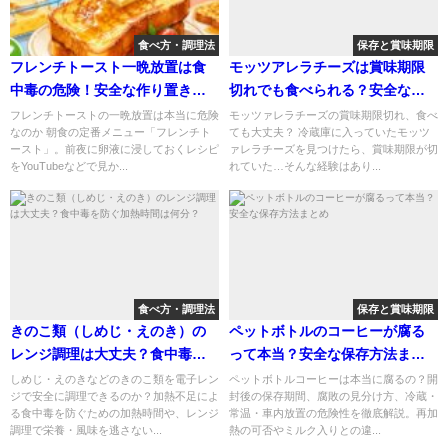
食べ方・調理法
保存と賞味期限
フレンチトースト一晩放置は食
モッツアレラチーズは賞味期限
中毒の危険！安全な作り置き方
切れでも食べられる？安全な見
法とは
分け方を解説
フレンチトーストの一晩放置は本当に危険
モッツァレラチーズの賞味期限切れ、食べ
なのか 朝食の定番メニュー「フレンチト
ても大丈夫？ 冷蔵庫に入っていたモッツ
ースト」。前夜に卵液に浸しておくレシピ
ァレラチーズを見つけたら、賞味期限が切
をYouTubeなどで見か...
れていた…そんな経験はあり...
食べ方・調理法
保存と賞味期限
きのこ類（しめじ・えのき）の
ペットボトルのコーヒーが腐る
レンジ調理は大丈夫？食中毒を
って本当？安全な保存方法まと
防ぐ加熱時間は何分？
め
しめじ・えのきなどのきのこ類を電子レン
ペットボトルコーヒーは本当に腐るの？開
ジで安全に調理できるのか？加熱不足によ
封後の保存期間、腐敗の見分け方、冷蔵・
る食中毒を防ぐための加熱時間や、レンジ
常温・車内放置の危険性を徹底解説。再加
調理で栄養・風味を逃さない...
熱の可否やミルク入りとの違...