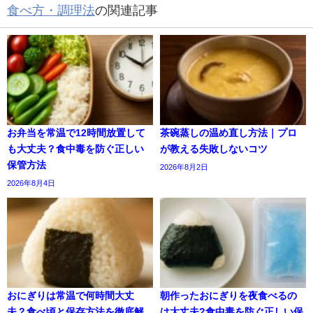
食べ方・調理法
の関連記事
お弁当を常温で12時間放置して
茶碗蒸しの温め直し方法｜プロ
も大丈夫？食中毒を防ぐ正しい
が教える失敗しないコツ
保管方法
2026年8月2日
2026年8月4日
おにぎりは常温で何時間大丈
朝作ったおにぎりを夜食べるの
夫？食べ頃と保存方法を徹底解
は大丈夫?食中毒を防ぐ正しい保