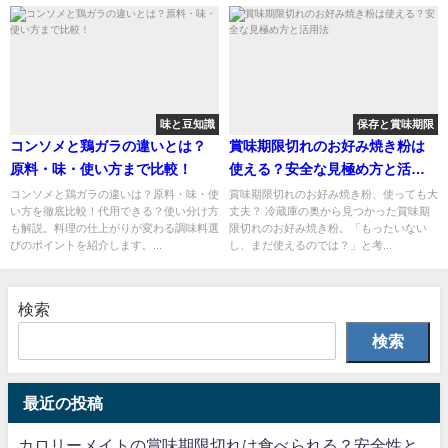
味と豆知識
保存と賞味期限
コンソメと鶏ガラの違いとは？
賞味期限切れのお好み焼き粉は
原料・味・使い方まで比較！
使える？安全な見極め方と活用
法
コンソメと鶏ガラの違いは？原料・味・使
賞味期限切れのお好み焼き粉、使っても大
い方を徹底比較！代用できる？使い分け方
丈夫？ 冷蔵庫の奥から見つかった賞味期
も解説。料理の仕上がりが変わる調味料選
限切れのお好み焼き粉。「もったいない
びのポイントを紹介します。...
し、まだ使えるのでは？」と考...
検索
検索
最近の投稿
カロリーメイトの賞味期限切れは食べられる？安全性と