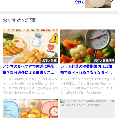
分け方
おすすめの記事
栄養と健康
保存と賞味期限
メンマの食べすぎで体調に悪影
カット野菜の消費期限切れは加
響？塩分過多による健康リスク
熱で食べられる？安全な食べ方
を解説
を解説
ラーメンの脇役として親しまれているメン
スーパーやコンビニで手軽に購入できるカ
マ。つい食べ続けてしまう美味しさです
ット野菜は、忙しい日常の強い味方です。
が、実は食べすぎると体に悪影響を及ぼす
しかし、「消費期限が切れてしまったけ
可能性があるのをご存知でしょ...
ど、加熱すれば食べられるのか...