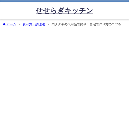
せせらぎキッチン
ホーム
食べ方・調理法
肉タタキの代用品で簡単！自宅で作り方のコツを完
全解説