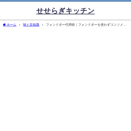
せせらぎキッチン
ホーム
味と豆知識
フォンドボー代用術｜フォンドボーを使わずコンソメや
赤ワインで本格派に仕上げるコツ