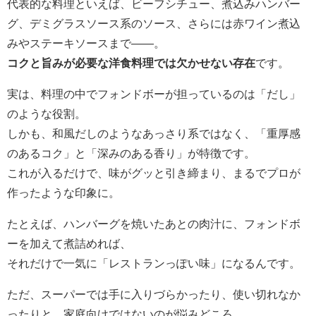
代表的な料理といえば、ビーフシチュー、煮込みハンバー
グ、デミグラスソース系のソース、さらには赤ワイン煮込
みやステーキソースまで――。
コクと旨みが必要な洋食料理では欠かせない存在
です。
実は、料理の中でフォンドボーが担っているのは「だし」
のような役割。
しかも、和風だしのようなあっさり系ではなく、「重厚感
のあるコク」と「深みのある香り」が特徴です。
これが入るだけで、味がグッと引き締まり、まるでプロが
作ったような印象に。
たとえば、ハンバーグを焼いたあとの肉汁に、フォンドボ
ーを加えて煮詰めれば、
それだけで一気に「レストランっぽい味」になるんです。
ただ、スーパーでは手に入りづらかったり、使い切れなか
ったりと、家庭向けではないのが悩みどころ。