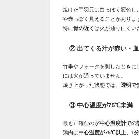
焼けた手羽元は白っぽく変色し
や赤っぽく見えることがありま
特に
骨の近く
は火が通りにくい
② 出てくる汁が赤い・
竹串やフォークを刺したときに
には火が通っていません。
焼き上がった状態では、
透明で
③ 中心温度が75℃未満
最も正確なのが
中心温度計での
鶏肉は
中心温度が75℃以上、1