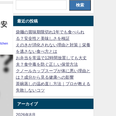
検索
最近の投稿
と安
袋麺の賞味期限切れ1年でも食べられ
る？安全性と美味しさを検証
itchen
えのきが消化されない理由と対策｜栄養
を逃さない食べ方とは
お弁当を常温で12時間放置しても大丈
夫？食中毒を防ぐ正しい保管方法
クノールカップスープが体に悪い理由と
は？成分から見る健康への影響
茶碗蒸しの温め直し方法｜プロが教える
失敗しないコツ
アーカイブ
2026年8月