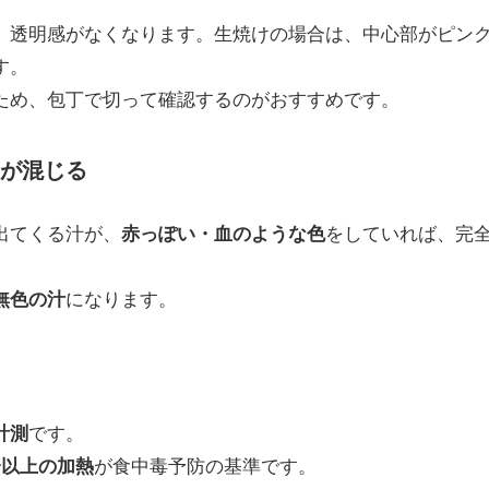
、透明感がなくなります。生焼けの場合は、中心部がピン
す。
ため、包丁で切って確認するのがおすすめです。
血が混じる
出てくる汁が、
赤っぽい・血のような色
をしていれば、完
無色の汁
になります。
計測
です。
分以上の加熱
が食中毒予防の基準です。