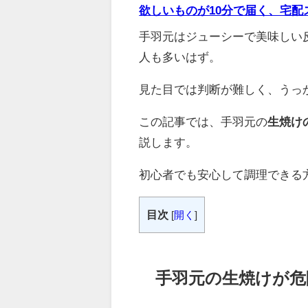
欲しいものが10分で届く、宅配ス
手羽元はジューシーで美味しい
人も多いはず。
見た目では判断が難しく、うっ
この記事では、手羽元の
生焼け
説します。
初心者でも安心して調理できる
目次
[
開く
]
手羽元の生焼けが危