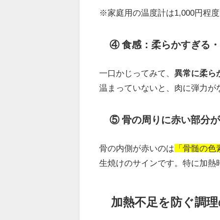
※家庭用の温度計は1,000円
④ 食感：柔らかすぎる
一口かじってみて、
異常に柔ら
温まっていないと、肉に弾力が
⑤ 骨の周りに赤い部分
骨の内側が赤いのは
「骨髄の色
生焼けのサインです。特に加熱
加熱不足を防ぐ調理