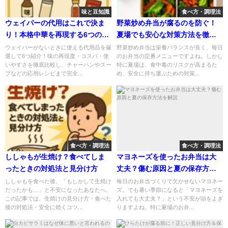
味と豆知識
食べ方・調理法
ウェイパーの代用はこれで決ま
野菜炒め弁当が腐るのを防ぐ！
り！本格中華を再現する6つの方
夏場でも安心な対策方法を徹底
法
解説
ウェイパーがないときに使える代用品を厳
野菜炒め弁当は栄養バランスが良く、毎日
選して6つ紹介！味の再現度・コスパ・使
のお弁当の定番メニューですよね。しかし
いやすさを徹底比較し、チャーハンやスー
特に夏場は、食中毒のリスクが高まるた
プなどの応用レシピまで完全...
め、安全に持ち運ぶための対策...
食べ方・調理法
食べ方・調理法
ししゃもが生焼け？食べてしま
マヨネーズを使ったお弁当は大
ったときの対処法と見分け方
丈夫？傷む原因と夏の保存方法
を解説
ししゃもを食べた後、「もしかして生焼け
毎日のお弁当づくりで欠かせないマヨネー
だったかも…」と不安になったあなたへ。
ズ。でも暑い季節になると「マヨネーズを
この記事では、生焼けの見分け方・食べた
入れても大丈夫？」という不安が頭をよぎ
後の対処法・安全に焼くコツ...
りますよね。特に夏場のお弁...