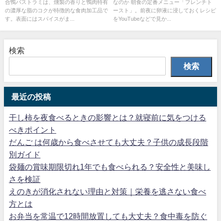
合鴨パストラミは、燻製の香りと鴨肉特有
なのか 朝食の定番メニュー「フレンチト
の濃厚な脂のコクが特徴的な食肉加工品で
ースト」。前夜に卵液に浸しておくレシピ
す。表面にはスパイスがま...
をYouTubeなどで見か...
検索
検索
最近の投稿
干し柿を夜食べるときの影響とは？就寝前に気をつける
べきポイント
だんご は何歳から食べさせても大丈夫？子供の成長段階
別ガイド
袋麺の賞味期限切れ1年でも食べられる？安全性と美味し
さを検証
えのきが消化されない理由と対策｜栄養を逃さない食べ
方とは
お弁当を常温で12時間放置しても大丈夫？食中毒を防ぐ