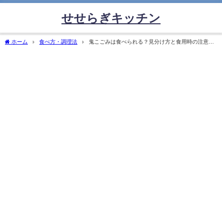
せせらぎキッチン
ホーム
食べ方・調理法
鬼こごみは食べられる？見分け方と食用時の注意点
を徹底解説！