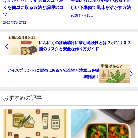
なすがピリピリする原因は？あ
生青のりは洗う必要がある？正
くを簡単に取る方法と調理のコ
しい下準備で風味を活かす方法
ツ
2026年7月15日
2026年7月27日
にんにくの醤油漬けに潜む危険性とは？ボツリヌス
菌のリスクと安全な作り方ガイド
アイスプラントに毒性はある？安全性と注意点を徹
底解説！
おすすめの記事