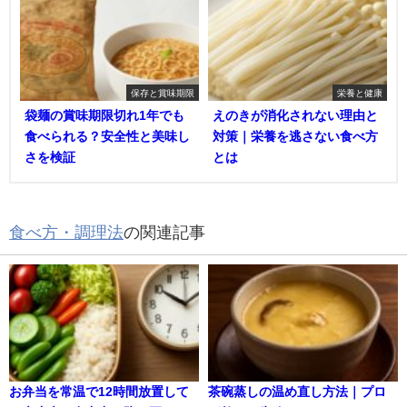
保存と賞味期限
栄養と健康
袋麺の賞味期限切れ1年でも
えのきが消化されない理由と
食べられる？安全性と美味し
対策｜栄養を逃さない食べ方
さを検証
とは
食べ方・調理法
の関連記事
お弁当を常温で12時間放置して
茶碗蒸しの温め直し方法｜プロ