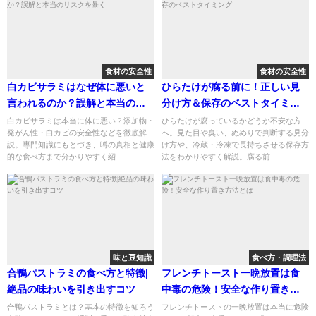
食材の安全性
食材の安全性
白カビサラミはなぜ体に悪いと
ひらたけが腐る前に！正しい見
言われるのか？誤解と本当のリ
分け方＆保存のベストタイミン
スクを暴く
グ
白カビサラミは本当に体に悪い？添加物・
ひらたけが腐っているかどうか不安な方
発がん性・白カビの安全性などを徹底解
へ。見た目や臭い、ぬめりで判断する見分
説。専門知識にもとづき、噂の真相と健康
け方や、冷蔵・冷凍で長持ちさせる保存方
的な食べ方まで分かりやすく紹...
法をわかりやすく解説。腐る前...
味と豆知識
食べ方・調理法
合鴨パストラミの食べ方と特徴|
フレンチトースト一晩放置は食
絶品の味わいを引き出すコツ
中毒の危険！安全な作り置き方
法とは
合鴨パストラミとは？基本の特徴を知ろう
フレンチトーストの一晩放置は本当に危険